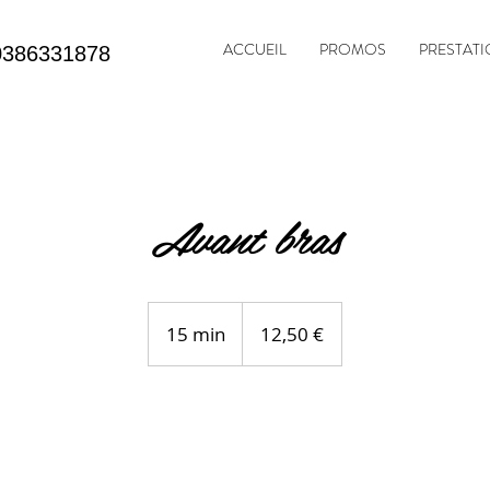
ACCUEIL
PROMOS
PRESTAT
0386331878
Avant bras
12,50
euros
15 min
1
12,50 €
5
m
i
n