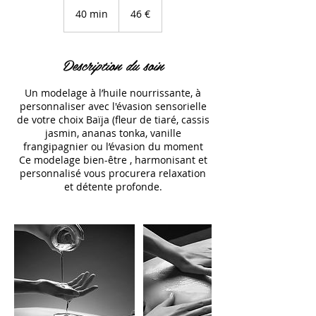
euros
40 min
4
46 €
0
m
i
Description du soin
n
Un modelage à l’huile nourrissante, à
personnaliser avec l'évasion sensorielle
de votre choix Baïja (fleur de tiaré, cassis
jasmin, ananas tonka, vanille
frangipagnier ou l’évasion du moment
Ce modelage bien-être , harmonisant et
personnalisé vous procurera relaxation