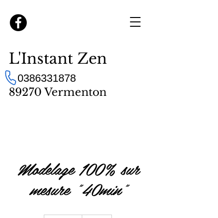
L'Instant Zen
0386331878
89270 Vermenton
Modelage 100% sur
mesure "40min"
46